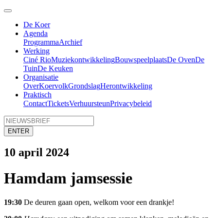
De Koer
Agenda
Programma
Archief
Werking
Ciné Rio
Muziek
ontwikkeling
Bouwspeelplaats
De Oven
De
Tuin
De Keuken
Organisatie
Over
Koervolk
Grondslag
Herontwikkeling
Praktisch
Contact
Tickets
Verhuur
steun
Privacybeleid
ENTER
10 april 2024
Hamdam
jamsessie
19:30
De deuren gaan open, welkom voor een drankje!