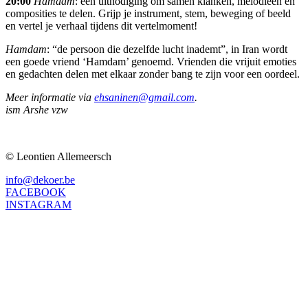
20:00
Hamdam
: een uitnodiging om samen klanken, melodieën en
composities te delen. Grijp je instrument, stem, beweging of beeld
en vertel je verhaal tijdens dit vertelmoment!
Hamdam
: “de persoon die dezelfde lucht inademt”, in Iran wordt
een goede vriend ‘Hamdam’ genoemd. Vrienden die vrijuit emoties
en gedachten delen met elkaar zonder bang te zijn voor een oordeel.
Meer informatie via
ehsaninen@gmail.com
.
ism Arshe vzw
© Leontien Allemeersch
info@dekoer.be
FACEBOOK
INSTAGRAM